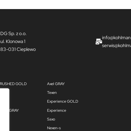
DG Sp. z o.o.
info@kohlman
ul. Klonowa 1
serwis@kohlm
83-031 Cieplewo
 BRUSHED GOLD
Axel GRAY
GOLD
Texen
Experience GOLD
ience GRAY
Experience
Saxo
Nexen-s