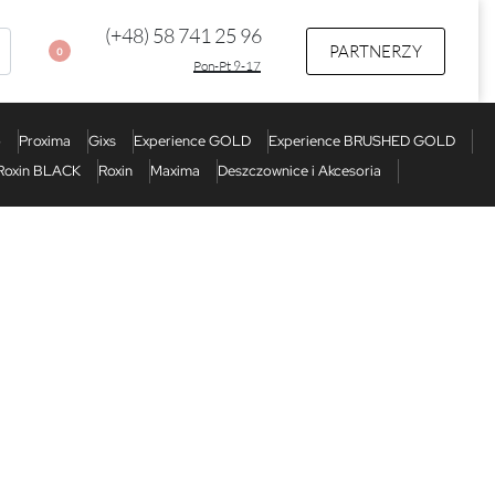
(+48) 58 741 25 96
PARTNERZY
0
Pon-Pt 9-17
o
Proxima
Gixs
Experience GOLD
Experience BRUSHED GOLD
Roxin BLACK
Roxin
Maxima
Deszczownice i Akcesoria