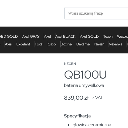
SHED GOLD
Axel GRAY
Axel
Axel BLACK
Axel GOLD
Texen
Wexp
e
Axis
Excelent
Foxal
Saxo
Boxine
Dexame
Nexen
Nexen-s
NEXEN
QB100U
bateria umywalkowa
839,00
zł
z VAT
Specyfikacja
głowica ceramiczna