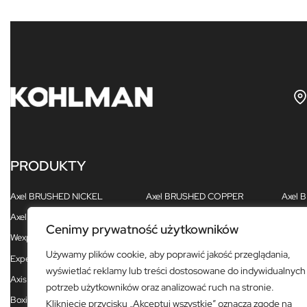
PRODUKTY
Axel BRUSHED NICKEL
Axel BRUSHED COPPER
Axel
Axel
Axel BLACK
Axel 
Cenimy prywatność użytkowników
Wexpo
Proxima
Gixs
Używamy plików cookie, aby poprawić jakość przeglądania,
Experience BRUSHED GOLD
Experience BLACK
Exper
wyświetlać reklamy lub treści dostosowane do indywidualnych
Axis
Excelent
Foxal
potrzeb użytkowników oraz analizować ruch na stronie.
Boxine
Dexame
Nexen
Kliknięcie przycisku „Akceptuj wszystkie” oznacza zgodę na