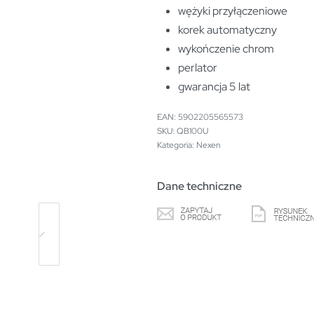
wężyki przyłączeniowe
korek automatyczny
wykończenie chrom
perlator
gwarancja 5 lat
EAN:
5902205565573
QB100U
Kategoria:
Nexen
Dane techniczne