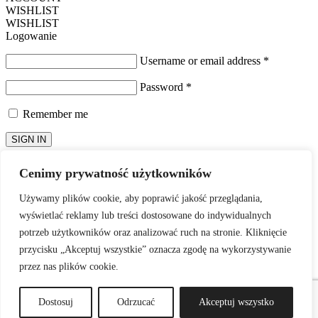
WISHLIST
WISHLIST
Logowanie
Username or email address
*
Password
*
Remember me
SIGN IN
Forgot password
Cenimy prywatność użytkowników
Password Recovery
Używamy plików cookie, aby poprawić jakość przeglądania,
Zapomniane hasło? Proszę wpisać nazwę użytkownika lub adres e-
wyświetlać reklamy lub treści dostosowane do indywidualnych
mail. Wyślemy w wiadomości email, odnośnik potrzebny do
utworzenia nowego hasła.
potrzeb użytkowników oraz analizować ruch na stronie. Kliknięcie
przycisku „Akceptuj wszystkie” oznacza zgodę na wykorzystywanie
Nazwa użytkownika lub adres e-mail
przez nas plików cookie.
Zresetuj hasło
Dostosuj
Odrzucać
Akceptuj wszystko
Login